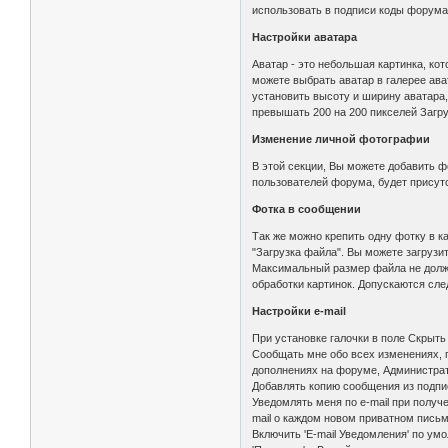
использовать в подписи коды форума
Настройки аватара
Аватар - это небольшая картинка, к
можете выбрать аватар в галерее ава
установить высоту и ширину аватара, 
превышать 200 на 200 пикселей Загр
Изменение личной фотографии
В этой секции, Вы можете добавить 
пользователей форума, будет присутс
Фотка в сообщении
Так же можно крепить одну фотку в 
"Загрузка файла". Вы можете загрузи
Максимальный размер файла не долже
обработки картинок. Допускаются следу
Настройки e-mail
При установке галочки в поле Скрыть
Сообщать мне обо всех изменениях, 
дополнениях на форуме, Администрат
Добавлять копию сообщения из подпи
Уведомлять меня по e-mail при полу
mail о каждом новом приватном пись
Включить 'E-mail Уведомления' по ум