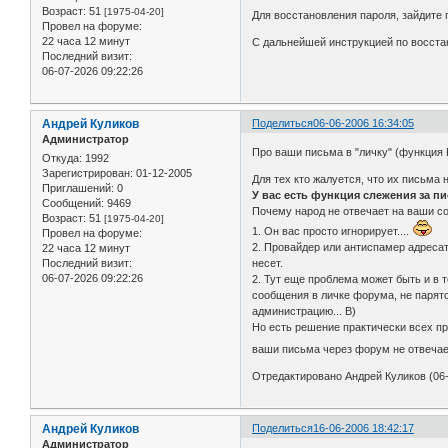
Возраст:
51
[1975-04-20]
Для восстановления пароля, зайдите 
Провел на форуме:
22 часа 12 минут
С дальнейшей инструкцией по восста
Последний визит:
06-07-2026 09:22:26
Андрей Куликов
Поделиться
06-06-2006 16:34:05
Администратор
Про ваши письма в "личку" (функция 
Откуда:
1992
Зарегистрирован
: 01-12-2005
Для тех кто жалуется, что их письма 
Приглашений:
0
У вас есть функция слежения за п
Сообщений:
9469
Почему народ не отвечает на ваши с
Возраст:
51
[1975-04-20]
1. Он вас просто игнорирует....
Провел на форуме:
2. Провайдер или антиспамер адресат
22 часа 12 минут
Последний визит:
несет.
06-07-2026 09:22:26
2. Тут еще проблема может быть и в 
сообщения в личке форума, не парятс
администрацию... B)
Но есть решение практически всех пр
ваши письма через форум не отвечает
Отредактировано Андрей Куликов (06-
Андрей Куликов
Поделиться
16-06-2006 18:42:17
Администратор