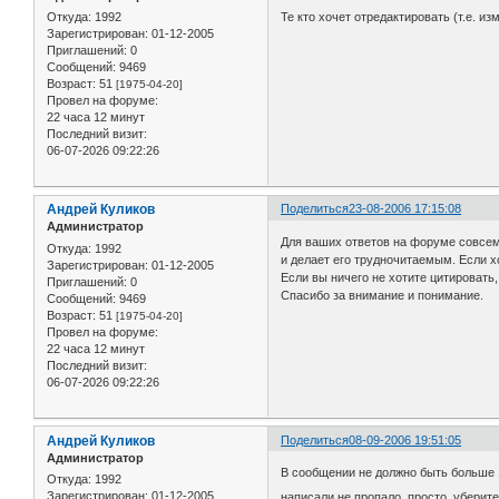
Откуда:
1992
Те кто хочет отредактировать (т.е. и
Зарегистрирован
: 01-12-2005
Приглашений:
0
Сообщений:
9469
Возраст:
51
[1975-04-20]
Провел на форуме:
22 часа 12 минут
Последний визит:
06-07-2026 09:22:26
Андрей Куликов
Поделиться
23-08-2006 17:15:08
Администратор
Для ваших ответов на форуме совсем 
Откуда:
1992
и делает его трудночитаемым. Если хо
Зарегистрирован
: 01-12-2005
Если вы ничего не хотите цитировать
Приглашений:
0
Спасибо за внимание и понимание.
Сообщений:
9469
Возраст:
51
[1975-04-20]
Провел на форуме:
22 часа 12 минут
Последний визит:
06-07-2026 09:22:26
Андрей Куликов
Поделиться
08-09-2006 19:51:05
Администратор
В сообщении не должно быть больше 
Откуда:
1992
Зарегистрирован
: 01-12-2005
написали не пропало, просто, уберит