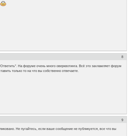
.
8
"Ответить". На форуме очень много оверквотинга. Всё это захламляет форум
ставить только то на что вы собственно отвечаете.
9
иковано. Не пугайтесь, если ваше сообщение не публикуется, все что вы