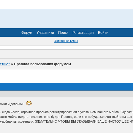
Форум
Участники
Поиск
Регистрация
Войти
Активные темы
атию"
»
Правила пользования форумом
чики и девочки !
ить сюда часто, огромная просьба регистрироваться с указанием вашего мейла. Сделат
ашего мейла видеть тоже никто не будет. Просто, если кто-нибудь захочет выйти на в
чень удобная штуковенция. ЖЕЛАТЕЛЬНО ЧТОБЫ ВЫ УКАЗЫВАЛИ ВАШЕ НАСТОЯЩЕЕ