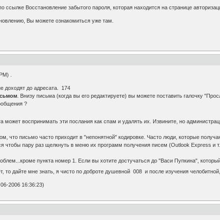
по ссылке Восстановление забытого пароля, которая находится на странице авторизац
новлению, Вы можете ознакомиться уже там.
РМ) .
не доходят до адресата. 174
исьмом
. Внизу письма (когда вы его редактируете) вы можете поставить галочку "Про
ообщения ?
а может воспринимать эти послания как спам и удалять их. Извините, но администра
том, что письмо часто приходит в "непонятной" кодировке. Часто люди, которые получ
я чтобы пару раз щелкнуть в меню их программ получения писем (Outlook Express и т.
облем...кроме пункта номер 1. Если вы хотите достучаться до "Васи Пупкина", которы
, то дайте мне знать, я чисто по доброте душевной 008 и после изучения челобитной
06-2006 16:36:23)