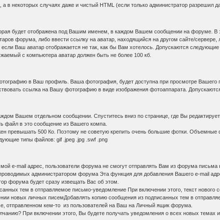
, а в некоторых случаях даже и чистый HTML (если только администратор разрешил д
оторая будет отображена под Вашим именем, в каждом Вашем сообщении на форуме. В
таров форума, либо ввести ссылку на аватар, находящийся на другом сайте/сервере,
если Ваш аватар отображается не так, как бы Вам хотелось. Допускаются следующие тип
ужаемый с компьютера аватар должен быть не более 100 кб.
фотографию в Ваш профиль. Ваша фотография, будет доступна при просмотре Вашего п
твовать ссылка на Вашу фотографию в виде изображения фотоаппарата. Допускаются сл
каждом Вашем отдельном сообщении. Спуститесь вниз по странице, где Вы редактируе
ть файл в это сообщение из Вашего компа.
н превышать 500 Ко. Поэтому не советую крепить очень большие фотки. Объемные ф
ющие типы файлов: gif .jpeg .jpg .swf .png
 мой e-mail адрес, пользователи форума не смогут отправлять Вам из форума письма н
проводимых администратором форума Эта функция для добавления Вашего e-mail адре
ор форума будет сразу извещать Вас об этом.
санных тем в отправляемое письмо-уведомление При включении этого, текст нового с
чении новых личных писемДобавлять копию сообщения из подписанных тем в отправля
ме, отправленном кем-то из пользователей на Ваш на Личный ящик форума.
олчанию? При включении этого, Вы будете получать уведомления о всех новых темах и