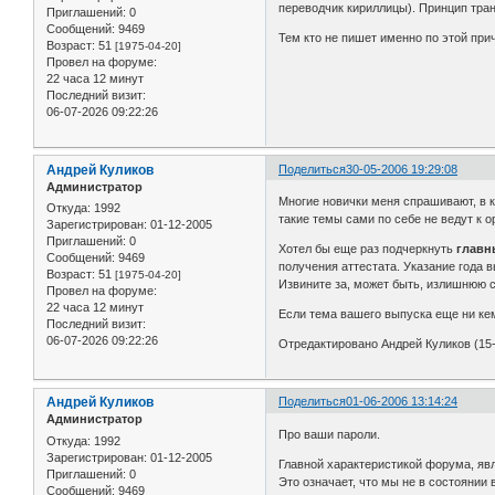
переводчик кириллицы). Принцип тра
Приглашений:
0
Сообщений:
9469
Тем кто не пишет именно по этой при
Возраст:
51
[1975-04-20]
Провел на форуме:
22 часа 12 минут
Последний визит:
06-07-2026 09:22:26
Андрей Куликов
Поделиться
30-05-2006 19:29:08
Администратор
Многие новички меня спрашивают, в ка
Откуда:
1992
такие темы сами по себе не ведут к 
Зарегистрирован
: 01-12-2005
Приглашений:
0
Хотел бы еще раз подчеркнуть
главн
Сообщений:
9469
получения аттестата. Указание года в
Возраст:
51
[1975-04-20]
Извините за, может быть, излишнюю с
Провел на форуме:
22 часа 12 минут
Если тема вашего выпуска еще ни кем
Последний визит:
06-07-2026 09:22:26
Отредактировано Андрей Куликов (15-
Андрей Куликов
Поделиться
01-06-2006 13:14:24
Администратор
Про ваши пароли.
Откуда:
1992
Зарегистрирован
: 01-12-2005
Главной характеристикой форума, явл
Приглашений:
0
Это означает, что мы не в состоянии 
Сообщений:
9469