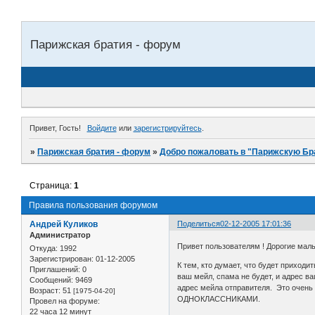
Парижская братия - форум
Привет, Гость!
Войдите
или
зарегистрируйтесь
.
»
Парижская братия - форум
»
Добро пожаловать в "Парижскую Бр
Страница:
1
Правила пользования форумом
Андрей Куликов
Поделиться
02-12-2005 17:01:36
Администратор
Привет пользователям ! Дорогие маль
Откуда:
1992
Зарегистрирован
: 01-12-2005
К тем, кто думает, что будет приход
Приглашений:
0
ваш мейл, спама не будет, и адрес в
Сообщений:
9469
адрес мейла отправителя. Это о
Возраст:
51
[1975-04-20]
ОДНОКЛАССНИКАМИ.
Провел на форуме:
22 часа 12 минут