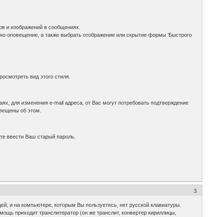
ов и изображений в сообщениях.
кно-оповещение, а также выбрать отображение или скрытие формы 'Быстрого
осмотреть вид этого стиля.
ях, для изменения e-mail адреса, от Вас могут потребовать подтверждение
звещены об этом.
те ввести Ваш старый пароль.
3
цей, и на компьютере, которым Вы пользуетесь, нет русской клавиатуры.
омощь приходит транслитератор (он же транслит, конвертер кириллицы,