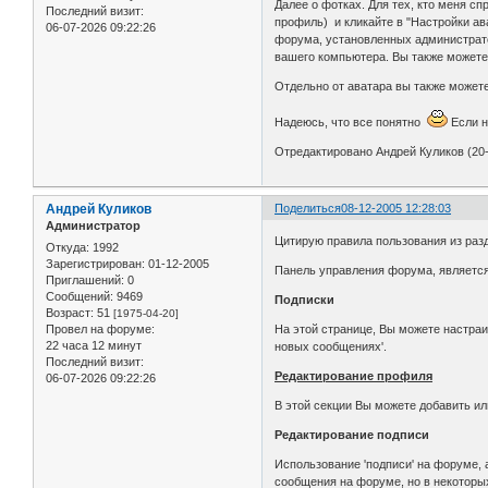
Далее о фотках. Для тех, кто меня сп
Последний визит:
профиль) и кликайте в "Настройки ав
06-07-2026 09:22:26
форума, установленных администратор
вашего компьютера. Вы также можете 
Отдельно от аватара вы также можете
Надеюсь, что все понятно
Если н
Отредактировано Андрей Куликов (20-
Андрей Куликов
Поделиться
08-12-2005 12:28:03
Администратор
Цитирую правила пользования из раз
Откуда:
1992
Зарегистрирован
: 01-12-2005
Панель управления форума, является
Приглашений:
0
Сообщений:
9469
Подписки
Возраст:
51
[1975-04-20]
Провел на форуме:
На этой странице, Вы можете настраи
22 часа 12 минут
новых сообщениях'.
Последний визит:
Редактирование профиля
06-07-2026 09:22:26
В этой секции Вы можете добавить и
Редактирование подписи
Использование 'подписи' на форуме, 
сообщения на форуме, но в некоторы