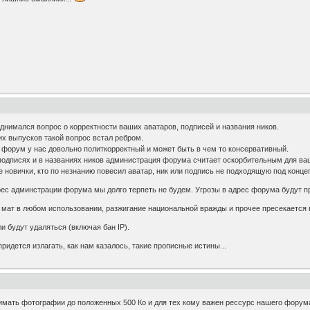
однимался вопрос о корректности ваших аватаров, подписей и названия ников.
х выпусков такой вопрос встал ребром.
то форум у нас довольно политкорректный и может быть в чем то консервативный.
в подписях и в названиях ников администрация форума считает оскорбительным для 
е новички, кто по незнанию повесил аватар, ник или подпись не подходящую под конце
дрес админстрации форума мы долго терпеть не будем. Угрозы в адрес форума будут
, мат в любом использовании, разжигание национальной вражды и прочее пресекается 
 будут удаляться (включая бан IP).
ридется излагать, как нам казалось, такие прописные истины...
сжимать фотографии до положенных 500 Ко и для тех кому важен рессурс нашего форум