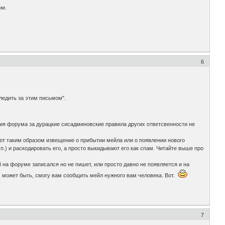
ии.
6
следить за этим письмом".
ция форума за дурацкие сисадминовские правила других ответсвенности не
ают таким образом извещение о прибытии мейла или о появлении нового
п.) и раскодировать его, а просто выкидывают его как спам. Читайте выше про
й на форуме записался но не пишет, или просто давно не появляется и на
, может быть, смогу вам сообщить мейл нужного вам человека. Вот.
7