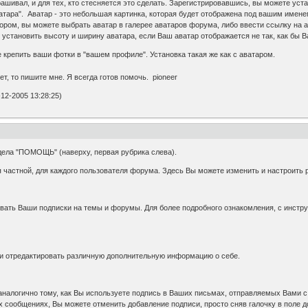
рашивал, и для тех, кто стесняется это сделать. Зарегистрировавшись, вы можете уст
атара". Аватар - это небольшая картинка, которая будет отображена под вашим имен
ом, вы можете выбрать аватар в галерее аватаров форума, либо ввести ссылку на ав
установить высоту и ширину аватара, если Ваш аватар отображается не так, как бы В
 крепить ваши фотки в "вашем профиле". Установка такая же как с аватаром.
ет, то пишите мне. Я всегда готов помочь. pioneer
12-2005 13:28:25)
дела "ПОМОЩЬ" (наверху, первая рубрика слева).
 частной, для каждого пользователя форума. Здесь Вы можете изменить и настроить
вать Ваши подписки на темы и форумы. Для более подробного ознакомления, с инструк
ли отредактировать различную дополнительную информацию о себе.
аналогично тому, как Вы используете подпись в Ваших письмах, отправляемых Вами с 
х сообщениях, Вы можете отменить добавление подписи, просто сняв галочку в поле 