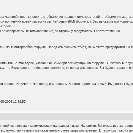
я.
аш часовой пояс, запретить отображение подписи пользователей, отображение аватар
при получении новых писем на личный ящик (PM) форума, у Вас выскакивало новое о
ратором.
л-во отображаемых тем/сообщений, за страницу форума/темы соответственно.
ль и язык интерфейса форума. Перед изменением стиля, Вы можете предварительно пр
ить Ваш e-mail адрес, указанный Вами при регистрации на форуме. В некоторых случа
каунта. Если данное требование включено, то перед изменением Вы будете заранее и
ш пароль. Но учтите, что перед изменением Вашего пароля на новый, Вы должны буде
08-2006 12:39:57)
нии проблем письма и коммуникации на родном языке. Например, Вы оказались за грани
 возможно, но на практике оказывается очень затруднительным. В таких случаях на п