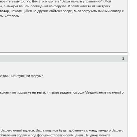
ановить вашу фотку. Для этого идите в "Ваша панель управления" (Мой
ем, в каждом вашем сообщении на форуме. В зависимости от настроек
атар, находящийся на другом сайте/сервере, либо загрузить личный аватар с
ам хотелось.
2
 различные функции форума.
циями по подписке на темы, читайте раздел помощи 'Уведомление по e-mail о
Вашего e-mail адреса. Ваша подпись будет добавлена к концу каждого Вашего
добавления подписи под формой отправки сообщения. Вы даже можете