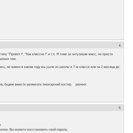
4
у "Привет !", "Как классно !" и т.п. Я тоже за энтузиазм масс, но просто
разных тем.
лись, не важно в каком году вы ушли из школы в 7-м классе или за 2 месяца до
в, будем вместе разжигать пионэрский костер. :pioneer:
5
.
 менее, Вы можете восстановить свой пароль.