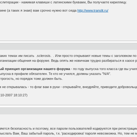
нслитерации - нажимая клавиши с латинскими буквами, Вы получаете кириллицу.
чине (а таких я знаю) вам срочно нужно вот сюда
http://www.translit.ru/
ких темах им писать .sclerosis. . Или просто открывают новые темы с заголовком по тип
организации общения на форуме. Ведь опять же новичкам трудно разбираться в хаосе 
ый принцип организации нашего форума
- по году выпуска того класса где вы учи
ыпуска в профиле обязателен. Те кто не учился, должны указать "N/A".
трогость, но порядок тоже должен быть.
 не открывалась - то флаг вам в руки - открывайте, внедряйте, приводите добровольце
10-2007 18:10:27)
яется безопасность и поэтому, все пароли пользователей кодируются при регистрации
выслать Вам, Ваш забытый пароль, т.к. 'раскодировка' пароля невозможна. Но, тем не