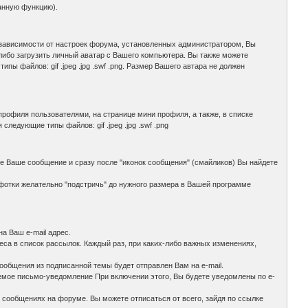
анную функцию).
 зависимости от настроек форума, установленных администратором, Вы
 либо загрузить личный аватар с Вашего компьютера. Вы также можете
ы файлов: gif .jpeg .jpg .swf .png. Размер Вашего автара не должен
рофиля пользователями, на странице мини профиля, а также, в списке
едующие типы файлов: gif .jpeg .jpg .swf .png
те Ваше сообщение и сразу после "иконок сообщения" (смайликов) Вы найдете
отки желательно "подстричь" до нужного размера в Вашей программе
а Ваш e-mail адрес.
са в список рассылок. Каждый раз, при каких-либо важных изменениях,
ообщения из подписанной темы будет отправлен Вам на e-mail.
емое письмо-уведомление При включении этого, Вы будете уведомлены по e-
 сообщениях на форуме. Вы можете отписаться от всего, зайдя по ссылке