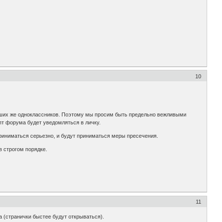
10
ваших же одноклассников. Поэтому мы просим быть предельно вежливыми
пт форума будет уведомляться в личку.
 приниматься серьезно, и будут приниматься меры пресечения.
в строгом порядке.
11
а (странички быстее будут открываться).