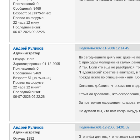
Приглашений:
0
Сообщений:
9469
Возраст:
51
[1975-04-20]
Провел на форуме:
22 часа 12 минут
Последний визит:
06-07-2026 09:22:26
Андрей Куликов
Поделиться
02-11-2006 12:14:45
Администратор
До сегоднешнего дня у нас даже не п
Откуда:
1992
С приходом молодежи из самых ранни
Зарегистрирован
: 01-12-2005
И так. Если кто еще не разобрался, 
Приглашений:
0
"Падонкавсий" креатив в аватарах, 
Сообщений:
9469
прежде всего по отношению к ним. Вс
Возраст:
51
[1975-04-20]
Провел на форуме:
Хотелось добавить, что хамство в а
22 часа 12 минут
Последний визит:
Стоит ли добавлять, что оскорбления
06-07-2026 09:22:26
За повторные нарушения пользователи
Не думали мы, что нам когда-нибудь п
Андрей Куликов
Поделиться
01-12-2006 14:01:02
Администратор
Это инфа для тех, кто не знает как 
Откуда:
1992